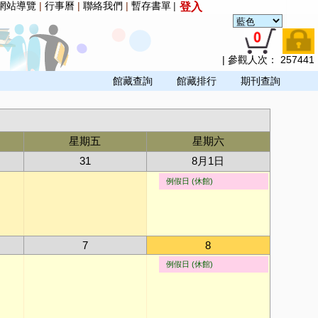
網站導覽
|
行事曆
|
聯絡我們
|
暫存書單
|
登入
|
參觀人次：
257441
館藏查詢
館藏排行
期刊查詢
星期五
星期六
31
8月1日
例假日 (休館)
7
8
例假日 (休館)