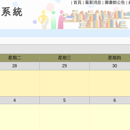
|
首頁
|
最新消息
|
圖書館公告
|
 系 統
星期二
星期三
星期四
28
29
30
4
5
6